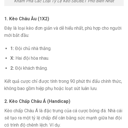
Khám Phá Các Loại Tỷ Lệ Kèo SBOBET Phổ Biến Nhất
1. Kèo Châu Âu (1X2)
Đây là loại kèo đơn giản và dễ hiểu nhất, phù hợp cho người
mới bắt đầu:
1:
Đội chủ nhà thắng.
X:
Hai đội hòa nhau.
2:
Đội khách thắng.
Kết quả cược chỉ được tính trong 90 phút thi đấu chính thức,
không bao gồm hiệp phụ hoặc loạt sút luân lưu.
2. Kèo Chấp Châu Á (Handicap)
Kèo chấp Châu Á là đặc trưng của cá cược bóng đá. Nhà cái
sẽ tạo ra một tỷ lệ chấp để cân bằng sức mạnh giữa hai đội
có trình độ chênh lệch. Ví dụ: