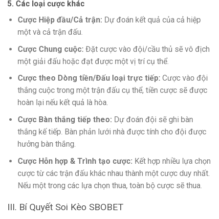
5. Các loại cược khác
Cược Hiệp đầu/Cả trận:
Dự đoán kết quả của cả hiệp
một và cả trận đấu.
Cược Chung cuộc:
Đặt cược vào đội/cầu thủ sẽ vô địch
một giải đấu hoặc đạt được một vị trí cụ thể.
Cược theo Dòng tiền/Đấu loại trực tiếp:
Cược vào đội
thắng cuộc trong một trận đấu cụ thể, tiền cược sẽ được
hoàn lại nếu kết quả là hòa.
Cược Bàn thắng tiếp theo:
Dự đoán đội sẽ ghi bàn
thắng kế tiếp. Bàn phản lưới nhà được tính cho đội được
hưởng bàn thắng.
Cược Hỗn hợp & Trình tạo cược:
Kết hợp nhiều lựa chọn
cược từ các trận đấu khác nhau thành một cược duy nhất.
Nếu một trong các lựa chọn thua, toàn bộ cược sẽ thua.
III. Bí Quyết Soi Kèo SBOBET