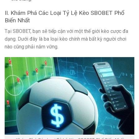
II. Khám Phá Các Loại Tỷ Lệ Kèo SBOBET Phổ
Biến Nhất
Tại SBOBET, bạn sẽ tiếp cận với một thế giới kèo cược đa
dạng. Dưới đây là ba loại kèo chính mà bất kỳ người chơi
nào cũng phải nắm vững.