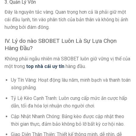
3. Quản Lý Vốn
Đây là nguyên tắc vàng. Quan trọng hơn cả là phải giữ một
cái đầu lạnh, tin vào phân tích của bản thân và không bị ảnh
hưởng bởi đám đông.
IV. Lý do nào SBOBET Luôn Là Sự Lựa Chọn
Hàng Đầu?
Không phải ngẫu nhiên mà SBOBET luôn giữ vững vị thế của
một trong
top nhà cái uy tín
hàng đầu.
Uy Tín Vàng: Hoạt động lâu năm, minh bạch và thanh toán
sòng phẳng.
Tỷ Lệ Kèo Cạnh Tranh: Luôn cung cấp mức ăn cược hấp
dẫn, tối đa hóa lợi nhuận cho người chơi.
Cập Nhật Nhanh Chóng: Bảng kèo được cập nhật theo
thời gian thực, đảm bảo không bỏ lỡ bất kỳ cơ hội nào.
Giao Diện Thân Thiện: Thiết kế thông minh, dễ nhìn, dễ