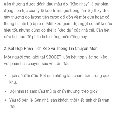
trên thường được đánh dấu màu đỏ. “Kèo nháy” là sự biến
động liên tục của tỷ lệ kèo trước giờ bóng lăn. Sự thay đổi
này thường do lượng tiền cược đổ dồn về một cửa hoặc có
thông tin nội bộ bị rò rỉ. Một kèo giảm đột ngột có thể là dấu
hiệu tốt, nhưng cũng có thể là “kèo dụ” của nhà cái. Cần hết
sức tỉnh táo để phân tích những biến động này.
2. Kết Hợp Phân Tích Kèo và Thông Tin Chuyên Môn
Một người chơi giỏi tại SBOBET luôn kết hợp việc soi kèo
với phân tích chuyên sâu về trận đấu:
Lịch sử đối đầu: Kết quả những lần chạm trán trong quá
khứ.
Đội hình ra sân: Cầu thủ bị chấn thương, treo giò?
Yếu tố bên lề: Sân nhà, sân khách, thời tiết, tính chất trận
đấu.