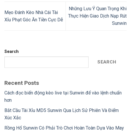
Những Lưu Ý Quan Trọng Khi
Mẹo Đánh Kèo Nhà Cái Tài
Thực Hiện Giao Dịch Nạp Rút
Xỉu Phạt Góc Ăn Tiền Cực Dễ
Sunwin
Search
SEARCH
Recent Posts
Cách đọc biến động kèo live tại Sunwin để vào lệnh chuẩn
hơn
Bắt Cầu Tài Xỉu MD5 Sunwin Qua Lịch Sử Phiên Và Điểm
Xúc Xắc
Rồng Hổ Sunwin Có Phải Trò Chơi Hoàn Toàn Dựa Vào May