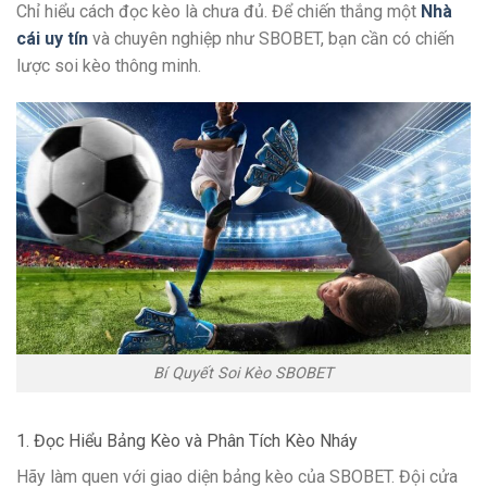
Chỉ hiểu cách đọc kèo là chưa đủ. Để chiến thắng một
Nhà
cái uy tín
và chuyên nghiệp như SBOBET, bạn cần có chiến
lược soi kèo thông minh.
Bí Quyết Soi Kèo SBOBET
1. Đọc Hiểu Bảng Kèo và Phân Tích Kèo Nháy
Hãy làm quen với giao diện bảng kèo của SBOBET. Đội cửa