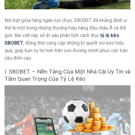
Nổi bật giữa hàng ngàn lựa chọn, SBOBET đã khẳng định vị
thế là một trong những thương hiệu hàng đầu châu Á và thế
giới. Bài viết này sẽ đi sâu phân tích cách đọc
tỷ lệ kèo
SBOBET
, đồng thời cung cấp những bí quyết soi kèo hiệu
quả, giúp bạn tự tin hơn trên con đường chinh phục các trận
cầu đỉnh cao.
I. SBOBET – Nền Tảng Của Một Nhà Cái Uy Tín và
Tầm Quan Trọng Của Tỷ Lệ Kèo