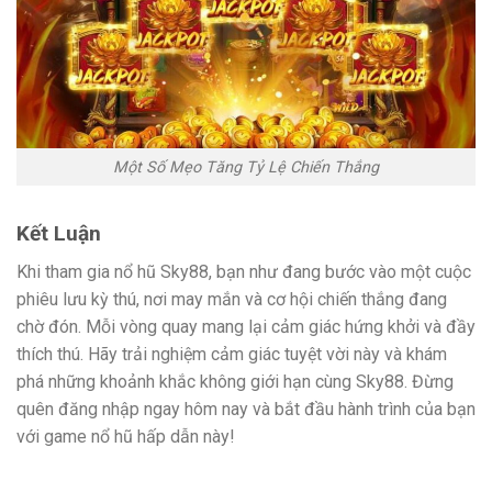
Một Số Mẹo Tăng Tỷ Lệ Chiến Thắng
Kết Luận
Khi tham gia nổ hũ Sky88, bạn như đang bước vào một cuộc
phiêu lưu kỳ thú, nơi may mắn và cơ hội chiến thắng đang
chờ đón. Mỗi vòng quay mang lại cảm giác hứng khởi và đầy
thích thú. Hãy trải nghiệm cảm giác tuyệt vời này và khám
phá những khoảnh khắc không giới hạn cùng Sky88. Đừng
quên đăng nhập ngay hôm nay và bắt đầu hành trình của bạn
với game nổ hũ hấp dẫn này!