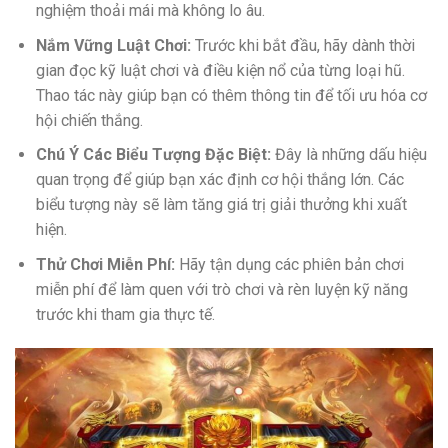
nghiệm thoải mái mà không lo âu.
Nắm Vững Luật Chơi:
Trước khi bắt đầu, hãy dành thời
gian đọc kỹ luật chơi và điều kiện nổ của từng loại hũ.
Thao tác này giúp bạn có thêm thông tin để tối ưu hóa cơ
hội chiến thắng.
Chú Ý Các Biểu Tượng Đặc Biệt:
Đây là những dấu hiệu
quan trọng để giúp bạn xác định cơ hội thắng lớn. Các
biểu tượng này sẽ làm tăng giá trị giải thưởng khi xuất
hiện.
Thử Chơi Miễn Phí:
Hãy tận dụng các phiên bản chơi
miễn phí để làm quen với trò chơi và rèn luyện kỹ năng
trước khi tham gia thực tế.