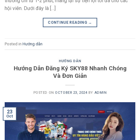
thường chỉ từ 1-2 phút, mang lại sự tiện lợi tối đa cho các
hội viên. Dưới đây là […]
CONTINUE READING
→
Posted in
Hướng dẫn
HƯỚNG DẪN
Hướng Dẫn Đăng Ký SKY88 Nhanh Chóng
Và Đơn Giản
POSTED ON
OCTOBER 23, 2024
BY
ADMIN
23
Oct