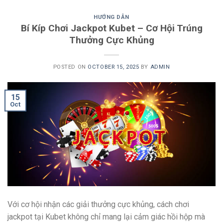
HƯỚNG DẪN
Bí Kíp Chơi Jackpot Kubet – Cơ Hội Trúng
Thưởng Cực Khủng
POSTED ON
OCTOBER 15, 2025
BY
ADMIN
15
Oct
Với cơ hội nhận các giải thưởng cực khủng, cách chơi
jackpot tại Kubet không chỉ mang lại cảm giác hồi hộp mà