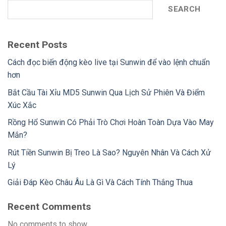
SEARCH
Recent Posts
Cách đọc biến động kèo live tại Sunwin để vào lệnh chuẩn
hơn
Bắt Cầu Tài Xỉu MD5 Sunwin Qua Lịch Sử Phiên Và Điểm
Xúc Xắc
Rồng Hổ Sunwin Có Phải Trò Chơi Hoàn Toàn Dựa Vào May
Mắn?
Rút Tiền Sunwin Bị Treo Là Sao? Nguyên Nhân Và Cách Xử
Lý
Giải Đáp Kèo Châu Âu Là Gì Và Cách Tính Thắng Thua
Recent Comments
No comments to show.