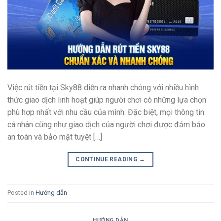
Việc rút tiền tại Sky88 diễn ra nhanh chóng với nhiều hình
thức giao dịch linh hoạt giúp người chơi có những lựa chọn
phù hợp nhất với nhu cầu của mình. Đặc biệt, mọi thông tin
cá nhân cũng như giao dịch của người chơi được đảm bảo
an toàn và bảo mật tuyệt […]
CONTINUE READING
→
Posted in
Hướng dẫn
HƯỚNG DẪN