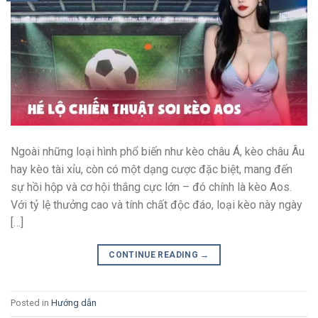
Ngoài những loại hình phổ biến như kèo châu Á, kèo châu Âu
hay kèo tài xỉu, còn có một dạng cược đặc biệt, mang đến
sự hồi hộp và cơ hội thắng cực lớn – đó chính là kèo Aos.
Với tỷ lệ thưởng cao và tính chất độc đáo, loại kèo này ngày
[…]
CONTINUE READING
→
Posted in
Hướng dẫn