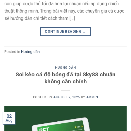
còn giúp cược thủ tối đa hóa lợi nhuận nếu áp dụng chiến
thuật thông minh. Trong bài viết này, các chuyên gia cá cược
sẽ hướng dẫn chi tiết cách tham […]
CONTINUE READING
→
Posted in
Hướng dẫn
HƯỚNG DẪN
Soi kèo cá độ bóng đá tại Sky88 chuẩn
không cần chỉnh
POSTED ON
AUGUST 2, 2025
BY
ADMIN
02
Aug