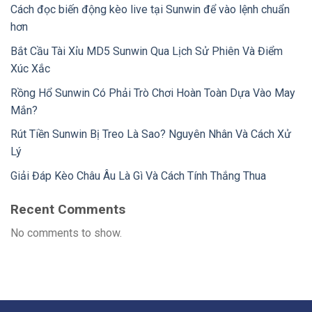
Cách đọc biến động kèo live tại Sunwin để vào lệnh chuẩn
hơn
Bắt Cầu Tài Xỉu MD5 Sunwin Qua Lịch Sử Phiên Và Điểm
Xúc Xắc
Rồng Hổ Sunwin Có Phải Trò Chơi Hoàn Toàn Dựa Vào May
Mắn?
Rút Tiền Sunwin Bị Treo Là Sao? Nguyên Nhân Và Cách Xử
Lý
Giải Đáp Kèo Châu Âu Là Gì Và Cách Tính Thắng Thua
Recent Comments
No comments to show.