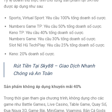
Tỷ lệ doanh thu thực tính cho từng sản phẩm tại SKY88
được áp dụng như sau:
Sports, Virtual Sport: Yêu cầu 100% tổng doanh số cược.
Numbers Game TP: Yêu cầu 50% tổng doanh số cược.
Keno TP: Yêu cầu 40% tổng doanh số cược.
Numbers Game: Yêu cầu 30% tổng doanh số cược.
Slot Nổ Hũ TechPlay: Yêu cầu 25% tổng doanh số cược.
Keno: 20% doanh số cược.
Rút Tiền Tại Sky88 – Giao Dịch Nhanh
Chóng và An Toàn
Sản phẩm không áp dụng khuyến mãi 40%
Trong thời gian tham gia chương trình, không dụng cho các
game như Battle Games, Live Casino, Table Game, Quay Số,
Đua Ngựa 3D, Game Bài, MiniGame, Vgaming, Bắn Cá Gods