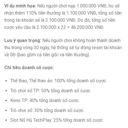
Ví dụ minh họa:
Nếu người chơi nạp 1.000.000 VNĐ, họ sẽ
nhận thêm 110% tiền thưởng là 1.100.000 VNĐ, tổng số tiền
trong tài khoản sẽ là 2.100.000 VNĐ. Do đó, tổng số tiền
cược yêu cầu là 2.100.000 x 22 = 46.200.000 VNĐ.
Lưu ý quan trọng:
Nếu người chơi không hoàn thành doanh
thu trong vòng 30 ngày, hệ thống sẽ tự động reset tài khoản
về 0Đ (bao gồm cả tiền gốc và tiền thưởng).
Chỉ tiêu doanh số cược:
Thể thao, Thể thao ảo: 100% tổng doanh số cược.
Trò chơi số TP: 50% tổng doanh số cược.
Keno TP: 40% tổng doanh số cược.
Trò chơi số: 30% tổng doanh số cược.
Slot Nổ Hũ TechPlay: 25% tổng doanh số cược.