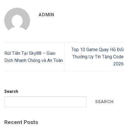
ADMIN
Top 10 Game Quay Hũ Đổi
Rút Tiền Tại Sky88 – Giao
Thưởng Uy Tín Tặng Code
Dịch Nhanh Chóng và An Toàn
2026
Search
SEARCH
Recent Posts