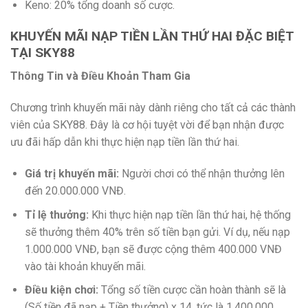
Keno: 20% tổng doanh số cược.
KHUYẾN MÃI NẠP TIỀN LẦN THỨ HAI ĐẶC BIỆT
TẠI SKY88
Thông Tin và Điều Khoản Tham Gia
Chương trình khuyến mãi này dành riêng cho tất cả các thành
viên của SKY88. Đây là cơ hội tuyệt vời để bạn nhận được
ưu đãi hấp dẫn khi thực hiện nạp tiền lần thứ hai.
Giá trị khuyến mãi:
Người chơi có thể nhận thưởng lên
đến 20.000.000 VNĐ.
Tỉ lệ thưởng:
Khi thực hiện nạp tiền lần thứ hai, hệ thống
sẽ thưởng thêm 40% trên số tiền bạn gửi. Ví dụ, nếu nạp
1.000.000 VNĐ, bạn sẽ được cộng thêm 400.000 VNĐ
vào tài khoản khuyến mãi.
Điều kiện chơi:
Tổng số tiền cược cần hoàn thành sẽ là
(Số tiền đã nạp + Tiền thưởng) x 14, tức là 1.400.000