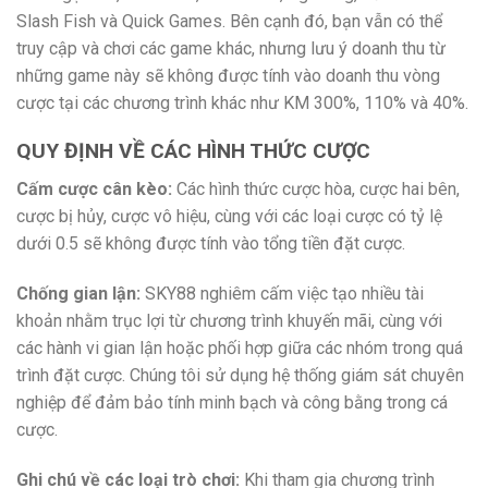
Slash Fish và Quick Games. Bên cạnh đó, bạn vẫn có thể
truy cập và chơi các game khác, nhưng lưu ý doanh thu từ
những game này sẽ không được tính vào doanh thu vòng
cược tại các chương trình khác như KM 300%, 110% và 40%.
QUY ĐỊNH VỀ CÁC HÌNH THỨC CƯỢC
Cấm cược cân kèo:
Các hình thức cược hòa, cược hai bên,
cược bị hủy, cược vô hiệu, cùng với các loại cược có tỷ lệ
dưới 0.5 sẽ không được tính vào tổng tiền đặt cược.
Chống gian lận:
SKY88 nghiêm cấm việc tạo nhiều tài
khoản nhằm trục lợi từ chương trình khuyến mãi, cùng với
các hành vi gian lận hoặc phối hợp giữa các nhóm trong quá
trình đặt cược. Chúng tôi sử dụng hệ thống giám sát chuyên
nghiệp để đảm bảo tính minh bạch và công bằng trong cá
cược.
Ghi chú về các loại trò chơi:
Khi tham gia chương trình