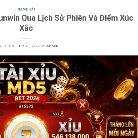
GAME BÀI
unwin Qua Lịch Sử Phiên Và Điểm Xúc
Xắc
STED ON
JULY 20, 2026
BY
ADMIN