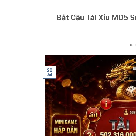
Bắt Cầu Tài Xỉu MD5 S
PO
20
Jul