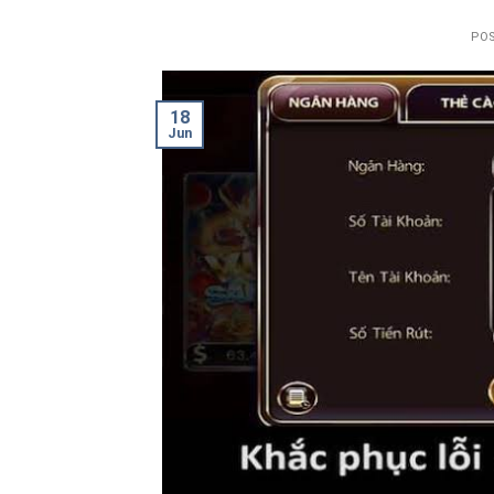
PO
18
Jun