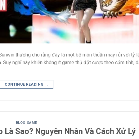
Sunwin thường cho rằng đây là một bộ môn thuần may rủi với tỷ l
h. Suy nghĩ này khiến không ít game thủ đặt cược theo cảm tính, 
CONTINUE READING
→
BLOG GAME
eo Là Sao? Nguyên Nhân Và Cách Xử Lý