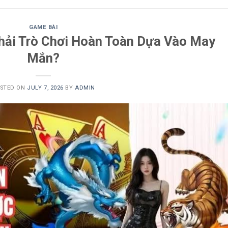
GAME BÀI
hải Trò Chơi Hoàn Toàn Dựa Vào May
Mắn?
STED ON
JULY 7, 2026
BY
ADMIN