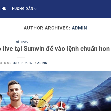
 HŨ
HƯỚNG DẪN
AUTHOR ARCHIVES:
ADMIN
THỂ THAO
 live tại Sunwin để vào lệnh chuẩn hơn
STED ON
JULY 31, 2026
BY
ADMIN