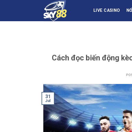
Skip
to
LIVE CASINO
NỔ
content
Cách đọc biến động kèo
PO
31
Jul