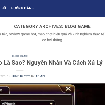
 HŨ
HƯỚNG DẪN
CATEGORY ARCHIVES:
BLOG GAME
ức, review game hot, mẹo chơi hiệu quả và kinh nghiệm thực tế 
cơ hội thắng.
BLOG GAME
eo Là Sao? Nguyên Nhân Và Cách Xử Lý
STED ON
JUNE 18, 2026
BY
ADMIN