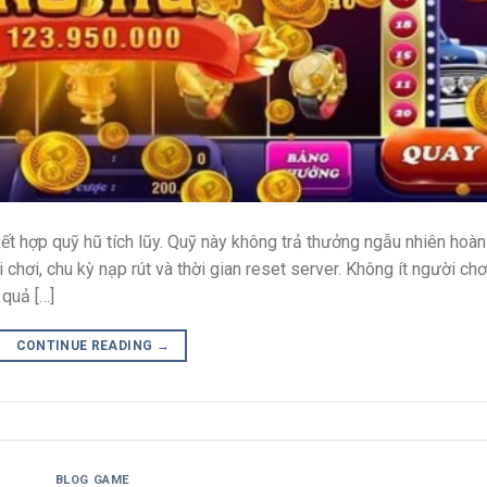
ết hợp quỹ hũ tích lũy. Quỹ này không trả thưởng ngẫu nhiên hoàn
chơi, chu kỳ nạp rút và thời gian reset server. Không ít người chơ
quả […]
CONTINUE READING
→
BLOG GAME