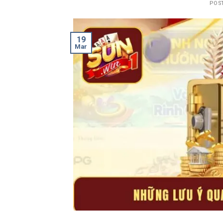
POS
19
Mar