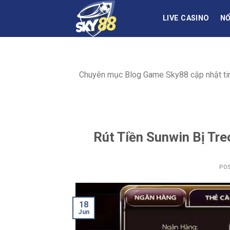
Skip
to
LIVE CASINO
NỔ
content
Chuyên mục Blog Game Sky88 cập nhật tin t
Rút Tiền Sunwin Bị Tr
PO
18
Jun