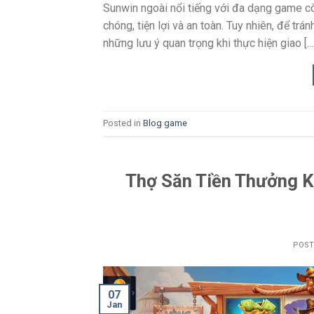
Sunwin ngoài nổi tiếng với đa dạng game cò
chóng, tiện lợi và an toàn. Tuy nhiên, để tr
những lưu ý quan trọng khi thực hiện giao […
Posted in
Blog game
Thợ Săn Tiền Thưởng K
POS
07
Jan