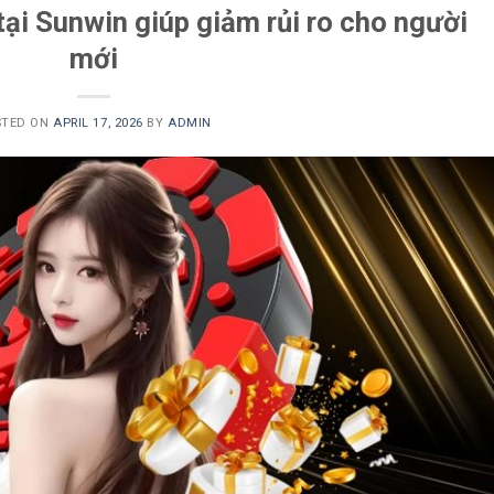
ại Sunwin giúp giảm rủi ro cho người
mới
STED ON
APRIL 17, 2026
BY
ADMIN