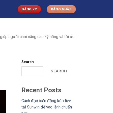
ĐĂNG KÝ
ĐĂNG NHẬP
giúp người chơi nâng cao kỹ năng và tối ưu
Search
SEARCH
Recent Posts
Cách đọc biến động kèo live
tại Sunwin để vào lệnh chuẩn