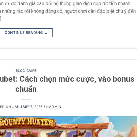
n được đánh giá cao bởi hệ thống giao dịch nạp rút tiền nhanh
ánh những rắc rối không đáng có, người chơi cần đặc biệt chú ý đến
]
CONTINUE READING
→
BLOG GAME
ubet: Cách chọn mức cược, vào bonus
chuẩn
TED ON
JANUARY 7, 2026
BY
ADMIN