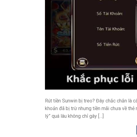
Rút tiền Sunwin bị treo? Đây chắc chắn là c
khoản đã bị trừ nhưng tiền mãi chưa về thẻ n
lý” quá lâu không chỉ gây […]