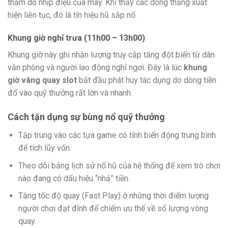
thăm dò nhịp điệu của máy. Khi thấy các dòng thắng xuất
hiện liên tục, đó là tín hiệu hũ sắp nổ.
Khung giờ nghỉ trưa (11h00 – 13h00)
Khung giờ này ghi nhận lượng truy cập tăng đột biến từ dân
văn phòng và người lao động nghỉ ngơi. Đây là lúc
khung
giờ vàng quay slot
bắt đầu phát huy tác dụng do dòng tiền
đổ vào quỹ thưởng rất lớn và nhanh.
Cách tận dụng sự bùng nổ quỹ thưởng
Tập trung vào các tựa game có tính biến động trung bình
để tích lũy vốn.
Theo dõi bảng lịch sử nổ hũ của hệ thống để xem trò chơi
nào đang có dấu hiệu “nhả” tiền.
Tăng tốc độ quay (Fast Play) ở những thời điểm lượng
người chơi đạt đỉnh để chiếm ưu thế về số lượng vòng
quay.