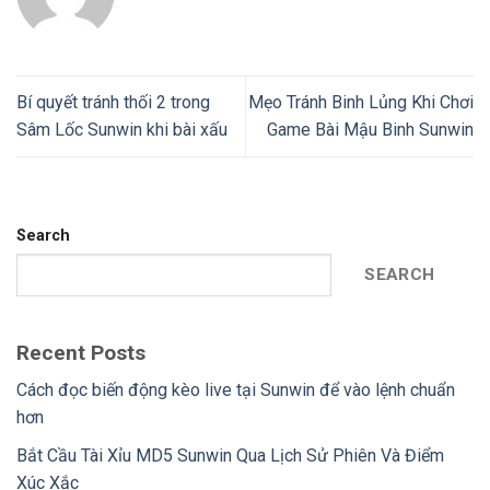
Bí quyết tránh thối 2 trong
Mẹo Tránh Binh Lủng Khi Chơi
Sâm Lốc Sunwin khi bài xấu
Game Bài Mậu Binh Sunwin
Search
SEARCH
Recent Posts
Cách đọc biến động kèo live tại Sunwin để vào lệnh chuẩn
hơn
Bắt Cầu Tài Xỉu MD5 Sunwin Qua Lịch Sử Phiên Và Điểm
Xúc Xắc