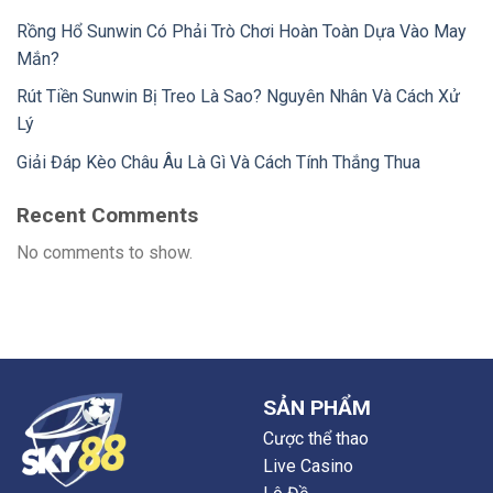
Rồng Hổ Sunwin Có Phải Trò Chơi Hoàn Toàn Dựa Vào May
Mắn?
Rút Tiền Sunwin Bị Treo Là Sao? Nguyên Nhân Và Cách Xử
Lý
Giải Đáp Kèo Châu Âu Là Gì Và Cách Tính Thắng Thua
Recent Comments
No comments to show.
SẢN PHẨM
Cược thể thao
Live Casino