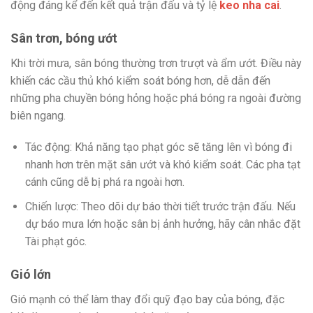
động đáng kể đến kết quả trận đấu và tỷ lệ
keo nha cai
.
Sân trơn, bóng ướt
Khi trời mưa, sân bóng thường trơn trượt và ẩm ướt. Điều này
khiến các cầu thủ khó kiểm soát bóng hơn, dễ dẫn đến
những pha chuyền bóng hỏng hoặc phá bóng ra ngoài đường
biên ngang.
Tác động: Khả năng tạo phạt góc sẽ tăng lên vì bóng đi
nhanh hơn trên mặt sân ướt và khó kiểm soát. Các pha tạt
cánh cũng dễ bị phá ra ngoài hơn.
Chiến lược: Theo dõi dự báo thời tiết trước trận đấu. Nếu
dự báo mưa lớn hoặc sân bị ảnh hưởng, hãy cân nhắc đặt
Tài phạt góc.
Gió lớn
Gió mạnh có thể làm thay đổi quỹ đạo bay của bóng, đặc