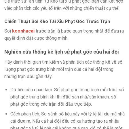
Để thực sự “ăn tiền” từ kèo tài xỉu phạt góc, bạn cần kết hợp
việc phân tích các yếu tố trên với những chiến thuật cụ thể.
Chiến Thuật Soi Kèo Tài Xỉu Phạt Góc Trước Trận
Soi
keonhacai
trước trận là bước quan trọng nhất để đưa ra
quyết định đặt cược thông minh.
Nghiên cứu thống kê lịch sử phạt góc của hai đội
Hãy dành thời gian tìm kiếm và phân tích các thống kê về số
lượng phạt góc trung bình mỗi trận của cả hai đội trong
những trận đấu gần đây.
Dữ liệu cần quan tâm: Số phạt góc trung bình mỗi trận, số
phạt góc trung bình khi thi đấu sân nhà/sân khách, số
phạt góc trong các trận đối đầu trực tiếp.
Cách phân tích: So sánh số liệu này với tỷ lệ tài xỉu mà nhà
cái đưa ra. Nếu cả hai đội đều có xu hướng tạo ra nhiều
phạt góc và tỷ lệ nhà cái không quá cao, đó có thể là một