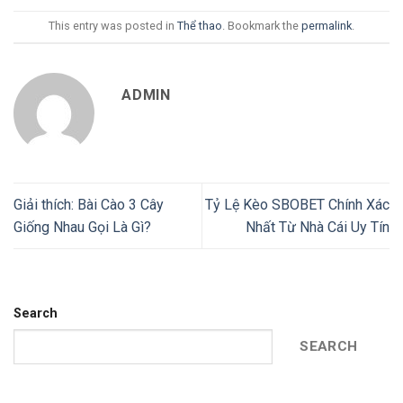
This entry was posted in
Thể thao
. Bookmark the
permalink
.
ADMIN
Giải thích: Bài Cào 3 Cây
Tỷ Lệ Kèo SBOBET Chính Xác
Giống Nhau Gọi Là Gì?
Nhất Từ Nhà Cái Uy Tín
Search
SEARCH