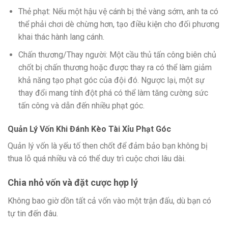
Thẻ phạt: Nếu một hậu vệ cánh bị thẻ vàng sớm, anh ta có
thể phải chơi dè chừng hơn, tạo điều kiện cho đối phương
khai thác hành lang cánh.
Chấn thương/Thay người: Một cầu thủ tấn công biên chủ
chốt bị chấn thương hoặc được thay ra có thể làm giảm
khả năng tạo phạt góc của đội đó. Ngược lại, một sự
thay đổi mang tính đột phá có thể làm tăng cường sức
tấn công và dẫn đến nhiều phạt góc.
Quản Lý Vốn Khi Đánh Kèo Tài Xỉu Phạt Góc
Quản lý vốn là yếu tố then chốt để đảm bảo bạn không bị
thua lỗ quá nhiều và có thể duy trì cuộc chơi lâu dài.
Chia nhỏ vốn và đặt cược hợp lý
Không bao giờ dồn tất cả vốn vào một trận đấu, dù bạn có
tự tin đến đâu.