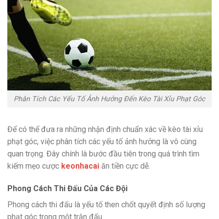
Phân Tích Các Yếu Tố Ảnh Hưởng Đến Kèo Tài Xỉu Phạt Góc
Để có thể đưa ra những nhận định chuẩn xác về kèo tài xỉu
phạt góc, việc phân tích các yếu tố ảnh hưởng là vô cùng
quan trọng. Đây chính là bước đầu tiên trong quá trình tìm
kiếm mẹo cược
keonhacai
ăn tiền cực dễ.
Phong Cách Thi Đấu Của Các Đội
Phong cách thi đấu là yếu tố then chốt quyết định số lượng
phạt góc trong một trận đấu.