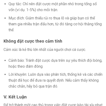
Quy tắc: Chỉ nên đặt cược một phần nhỏ trong tổng số
vốn (ví dụ: 1-5%) cho mỗi trận.
Mục đích: Giảm thiểu rủi ro thua lỗ và giúp bạn có thể
tham gia nhiều trận đấu hơn, từ đó tăng cơ hội thắng tổng
thể.
Không đặt cược theo cảm tính
Cảm xúc là kẻ thù lớn nhất của người chơi cá cược.
Cảnh báo: Tránh đặt cược dựa trên sự yêu thích đội bóng,
hoặc theo đám đông.
Lời khuyên: Luôn dựa vào phân tích, thống kê và các chiến
thuật đã học để đưa ra quyết định. Nếu cảm thấy không
chắc chắn, hãy bỏ qua trận đó.
V. Kết Luận
Để trở thành một cao thủ trong việc đặt cược kèo tài xỉu phạt