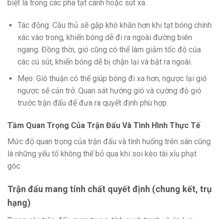
biệt là trong các pha tạt cánh hoặc sút xa.
Tác động: Cầu thủ sẽ gặp khó khăn hơn khi tạt bóng chính
xác vào trong, khiến bóng dễ đi ra ngoài đường biên
ngang. Đồng thời, gió cũng có thể làm giảm tốc độ của
các cú sút, khiến bóng dễ bị chặn lại và bật ra ngoài.
Mẹo: Gió thuận có thể giúp bóng đi xa hơn, ngược lại gió
ngược sẽ cản trở. Quan sát hướng gió và cường độ gió
trước trận đấu để đưa ra quyết định phù hợp.
Tầm Quan Trọng Của Trận Đấu Và Tình Hình Thực Tế
Mức độ quan trọng của trận đấu và tình huống trên sân cũng
là những yếu tố không thể bỏ qua khi soi kèo tài xỉu phạt
góc.
Trận đấu mang tính chất quyết định (chung kết, trụ
hạng)