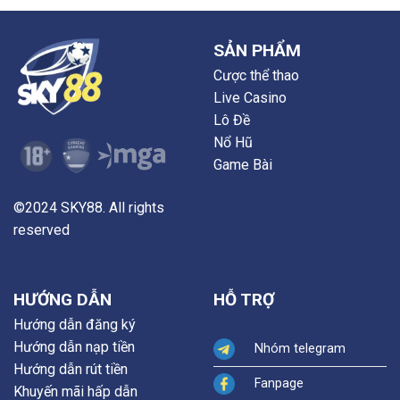
SẢN PHẨM
Cược thể thao
Live Casino
Lô Đề
Nổ Hũ
Game Bài
©2024 SKY88. All rights
reserved
HƯỚNG DẪN
HỖ TRỢ
Hướng dẫn đăng ký
Hướng dẫn nạp tiền
Nhóm telegram
Hướng dẫn rút tiền
Fanpage
Khuyến mãi hấp dẫn