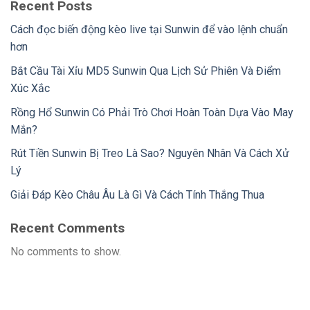
Recent Posts
Cách đọc biến động kèo live tại Sunwin để vào lệnh chuẩn
hơn
Bắt Cầu Tài Xỉu MD5 Sunwin Qua Lịch Sử Phiên Và Điểm
Xúc Xắc
Rồng Hổ Sunwin Có Phải Trò Chơi Hoàn Toàn Dựa Vào May
Mắn?
Rút Tiền Sunwin Bị Treo Là Sao? Nguyên Nhân Và Cách Xử
Lý
Giải Đáp Kèo Châu Âu Là Gì Và Cách Tính Thắng Thua
Recent Comments
No comments to show.