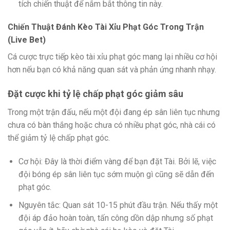
tích chiến thuật để nắm bắt thông tin này.
Chiến Thuật Đánh Kèo Tài Xỉu Phạt Góc Trong Trận
(Live Bet)
Cá cược trực tiếp kèo tài xỉu phạt góc mang lại nhiều cơ hội
hơn nếu bạn có khả năng quan sát và phản ứng nhanh nhạy.
Đặt cược khi tỷ lệ chấp phạt góc giảm sâu
Trong một trận đấu, nếu một đội đang ép sân liên tục nhưng
chưa có bàn thắng hoặc chưa có nhiều phạt góc, nhà cái có
thể giảm tỷ lệ chấp phạt góc.
Cơ hội: Đây là thời điểm vàng để bạn đặt Tài. Bởi lẽ, việc
đội bóng ép sân liên tục sớm muộn gì cũng sẽ dẫn đến
phạt góc.
Nguyên tắc: Quan sát 10-15 phút đầu trận. Nếu thấy một
đội áp đảo hoàn toàn, tấn công dồn dập nhưng số phạt