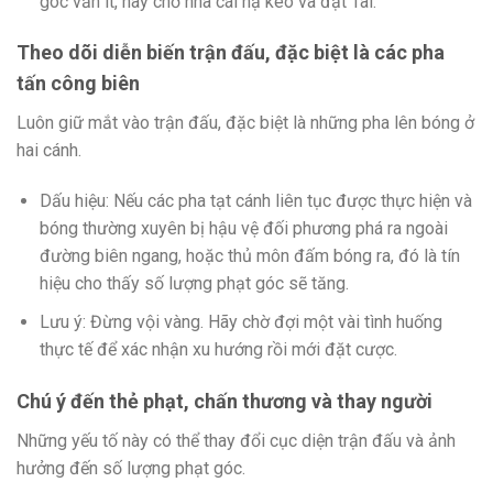
góc vẫn ít, hãy chờ nhà cái hạ kèo và đặt Tài.
Theo dõi diễn biến trận đấu, đặc biệt là các pha
tấn công biên
Luôn giữ mắt vào trận đấu, đặc biệt là những pha lên bóng ở
hai cánh.
Dấu hiệu: Nếu các pha tạt cánh liên tục được thực hiện và
bóng thường xuyên bị hậu vệ đối phương phá ra ngoài
đường biên ngang, hoặc thủ môn đấm bóng ra, đó là tín
hiệu cho thấy số lượng phạt góc sẽ tăng.
Lưu ý: Đừng vội vàng. Hãy chờ đợi một vài tình huống
thực tế để xác nhận xu hướng rồi mới đặt cược.
Chú ý đến thẻ phạt, chấn thương và thay người
Những yếu tố này có thể thay đổi cục diện trận đấu và ảnh
hưởng đến số lượng phạt góc.