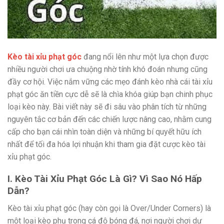
Kèo tài xỉu phạt góc
đang nổi lên như một lựa chọn được
nhiều người chơi ưa chuộng nhờ tính khó đoán nhưng cũng
đầy cơ hội. Việc nắm vững các mẹo đánh kèo nhà cái tài xỉu
phạt góc ăn tiền cực dễ sẽ là chìa khóa giúp bạn chinh phục
loại kèo này. Bài viết này sẽ đi sâu vào phân tích từ những
nguyên tắc cơ bản đến các chiến lược nâng cao, nhằm cung
cấp cho bạn cái nhìn toàn diện và những bí quyết hữu ích
nhất để tối đa hóa lợi nhuận khi tham gia đặt cược kèo tài
xỉu phạt góc.
I. Kèo Tài Xỉu Phạt Góc Là Gì? Vì Sao Nó Hấp
Dẫn?
Kèo tài xỉu phạt góc (hay còn gọi là Over/Under Corners) là
một loại kèo phụ trong cá độ bóng đá, nơi người chơi dự