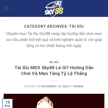
Skip
to
content
CATEGORY ARCHIVES:
TÀI XỈU
Chuyên mục Tài Xỉu Sky88 cung cấp hướng dẫn chơi, mẹo
soi cầu, phân tích kết quả và kinh nghiệm quản lý vốn giúp
tăng cơ hội chiến thắng mỗi ngày.
TÀI XỈU
Tài Xỉu MD5 Sky88 Là Gì? Hướng Dẫn
Chơi Và Mẹo Tăng Tỷ Lệ Thắng
POSTED ON
NOVEMBER 19, 2025
BY
ADMIN
19
Nov