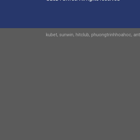
kubet
,
sunwin
,
hitclub
,
phuongtrinhhoahoc
,
an