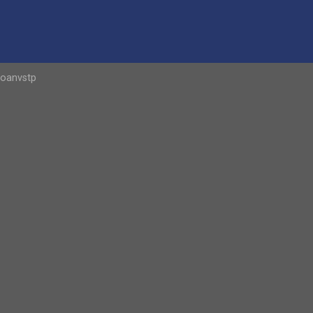
toanvstp